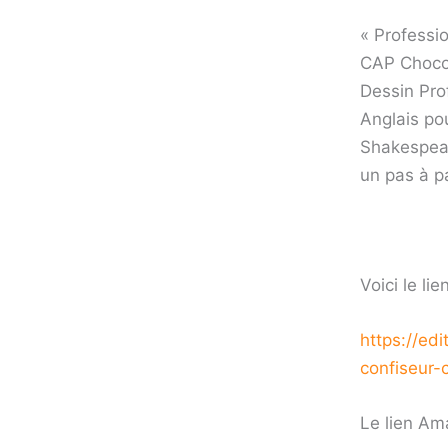
« Professi
CAP Chocol
Dessin Prof
Anglais po
Shakespear
un pas à p
Voici le li
https://
edi
confiseur
Le lien A