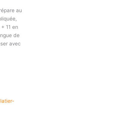
répare au
liquée,
 + 11 en
langue de
iser avec
atier-