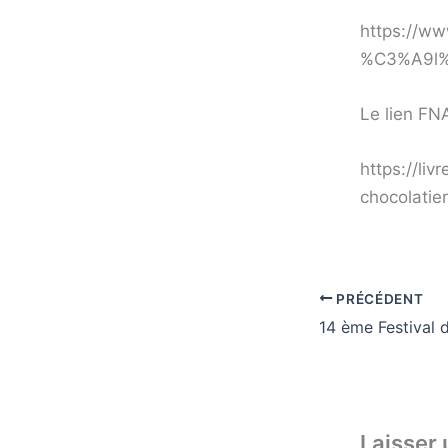
https://ww
%C3%A9l%
Le lien FN
https://li
chocolatie
PRÉCÉDENT
Laisser