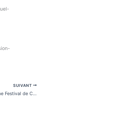
uel-
sion-
SUIVANT
Résultats du 14ème Festival de Croquembouches à Yssingeaux 2018