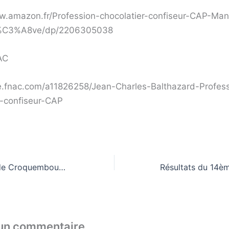
w.amazon.fr/Profession-chocolatier-confiseur-CAP-Man
C3%A8ve/dp/2206305038
AC
vre.fnac.com/a11826258/Jean-Charles-Balthazard-Profes
r-confiseur-CAP
14 ème Festival de Croquembouches à Yssingeaux 21 et 22 Avril 2018
 un commentaire