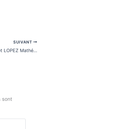
SUIVANT
ESMAULT Chloé et LOPEZ Mathéo – Vainqueurs du 21ème Festival National des Croquembouches
 sont