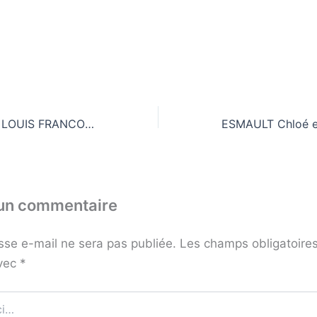
Notre partenaire LOUIS FRANCOIS présent au SIGEP et au SIRHA !
 un commentaire
sse e-mail ne sera pas publiée.
Les champs obligatoires
avec
*