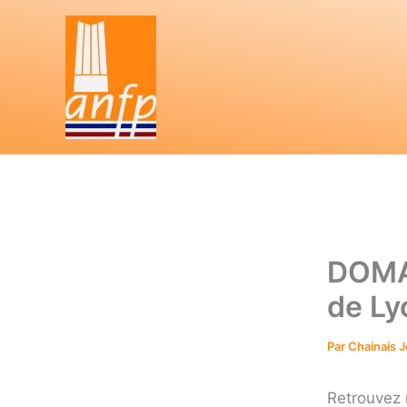
Aller
au
contenu
DOMA
de Ly
Par
Chainais 
Retrouvez 