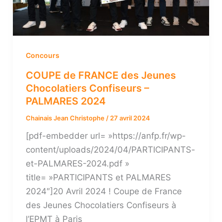
Concours
COUPE de FRANCE des Jeunes
Chocolatiers Confiseurs –
PALMARES 2024
Chainais Jean Christophe
/
27 avril 2024
[pdf-embedder url= »https://anfp.fr/wp-
content/uploads/2024/04/PARTICIPANTS-
et-PALMARES-2024.pdf »
title= »PARTICIPANTS et PALMARES
2024″]20 Avril 2024 ! Coupe de France
des Jeunes Chocolatiers Confiseurs à
l’EPMT à Paris