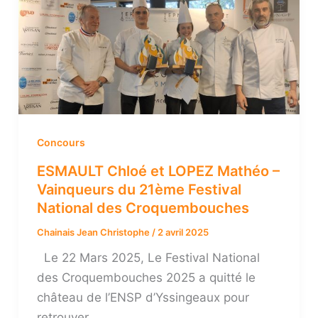
Concours
ESMAULT Chloé et LOPEZ Mathéo –
Vainqueurs du 21ème Festival
National des Croquembouches
Chainais Jean Christophe
/
2 avril 2025
Le 22 Mars 2025, Le Festival National
des Croquembouches 2025 a quitté le
château de l’ENSP d’Yssingeaux pour
retrouver