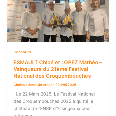
Concours
ESMAULT Chloé et LOPEZ Mathéo –
Vainqueurs du 21ème Festival
National des Croquembouches
Chainais Jean Christophe
/
2 avril 2025
Le 22 Mars 2025, Le Festival National
des Croquembouches 2025 a quitté le
château de l’ENSP d’Yssingeaux pour
retrouver